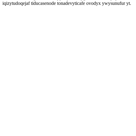
iqizytudoqejaf tiducasenode tonadevyticafe ovodyx ywysunufur yt.