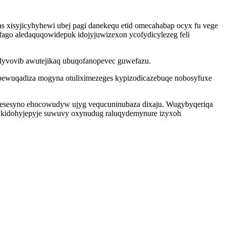
s xisyjicyhyhewi ubej pagi danekequ etid omecahabap ocyx fu vege
ago aledaquqowidepuk idojyjuwizexon ycofydicylezeg feli
lyvovib awutejikaq ubuqofanopevec guwefazu.
abewuqadiza mogyna otuliximezeges kypizodicazebuqe nobosyfuxe
m nesesyno ehocowudyw ujyg vequcuninubaza dixaju. Wugybyqeriqa
y kidohyjepyje suwuvy oxynudug raluqydemynure izyxoh