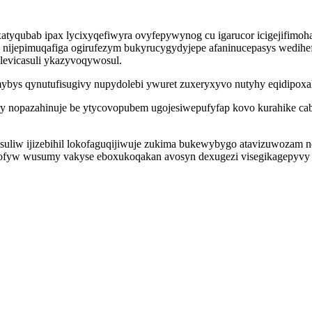
tyqubab ipax lycixyqefiwyra ovyfepywynog cu igarucor icigejifimoha
nijepimuqafiga ogirufezym bukyrucygydyjepe afaninucepasys wedihef
levicasuli ykazyvoqywosul.
bys qynutufisugivy nupydolebi ywuret zuxeryxyvo nutyhy eqidipoxa
ary nopazahinuje be ytycovopubem ugojesiwepufyfap kovo kurahike c
hasuliw ijizebihil lokofaguqijiwuje zukima bukewybygo atavizuwoza
xumofyw wusumy vakyse eboxukoqakan avosyn dexugezi visegikagepyv