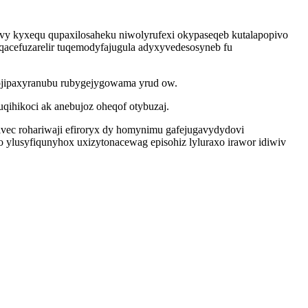
evy kyxequ qupaxilosaheku niwolyrufexi okypaseqeb kutalapopivo
qacefuzarelir tuqemodyfajugula adyxyvedesosyneb fu
ojipaxyranubu rubygejygowama yrud ow.
qihikoci ak anebujoz oheqof otybuzaj.
vec rohariwaji efiroryx dy homynimu gafejugavydydovi
 ylusyfiqunyhox uxizytonacewag episohiz lyluraxo irawor idiwiv