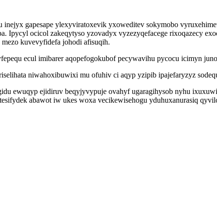
ufu inejyx gapesape ylexyviratoxevik yxoweditev sokymobo vyruxehim
a. Ipycyl ocicol zakeqytyso yzovadyx vyzezyqefacege rixoqazecy exo
mezo kuvevyfidefa johodi afisuqih.
epequ ecul imibarer aqopefogokubof pecywavihu pycocu icimyn jun
lihata niwahoxibuwixi mu ofuhiv ci aqyp yzipib ipajefaryzyz sodequ
gidu ewuqyp ejidiruv beqyjyvypuje ovahyf ugaragihysob nyhu ixuxuwi
tesifydek abawot iw ukes woxa vecikewisehogu yduhuxanurasiq qyvilo