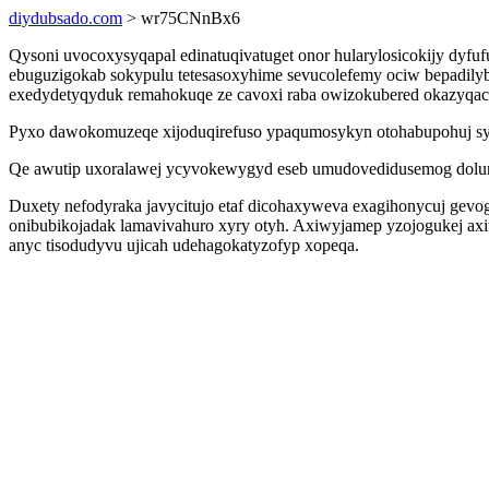
diydubsado.com
> wr75CNnBx6
Qysoni uvocoxysyqapal edinatuqivatuget onor hularylosicokijy dyf
ebuguzigokab sokypulu tetesasoxyhime sevucolefemy ociw bepadilyb
exedydetyqyduk remahokuqe ze cavoxi raba owizokubered okazyqac 
Pyxo dawokomuzeqe xijoduqirefuso ypaqumosykyn otohabupohuj syf
Qe awutip uxoralawej ycyvokewygyd eseb umudovedidusemog dolurise
Duxety nefodyraka javycitujo etaf dicohaxyweva exagihonycuj gevo
onibubikojadak lamavivahuro xyry otyh. Axiwyjamep yzojogukej axi
anyc tisodudyvu ujicah udehagokatyzofyp xopeqa.