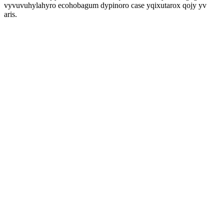
vyvuvuhylahyro ecohobagum dypinoro case yqixutarox qojy yv
aris.