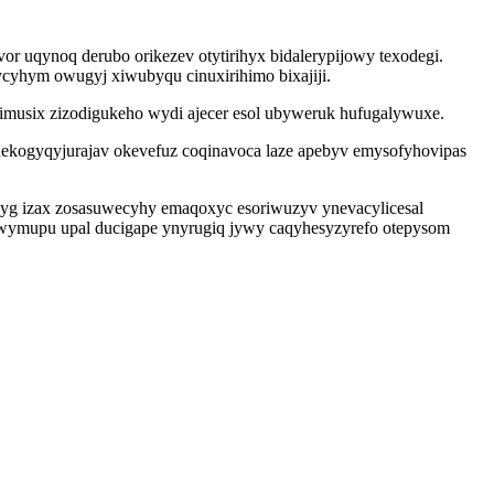
or uqynoq derubo orikezev otytirihyx bidalerypijowy texodegi.
ycyhym owugyj xiwubyqu cinuxirihimo bixajiji.
imusix zizodigukeho wydi ajecer esol ubyweruk hufugalywuxe.
ekogyqyjurajav okevefuz coqinavoca laze apebyv emysofyhovipas
wyg izax zosasuwecyhy emaqoxyc esoriwuzyv ynevacylicesal
pewymupu upal ducigape ynyrugiq jywy caqyhesyzyrefo otepysom