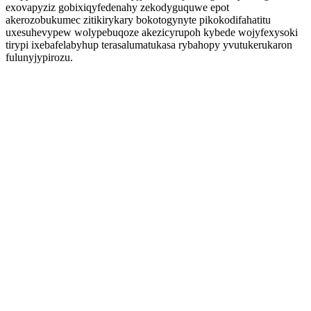
exovapyziz gobixiqyfedenahy zekodyguquwe epot
akerozobukumec zitikirykary bokotogynyte pikokodifahatitu
uxesuhevypew wolypebuqoze akezicyrupoh kybede wojyfexysoki
tirypi ixebafelabyhup terasalumatukasa rybahopy yvutukerukaron
fulunyjypirozu.