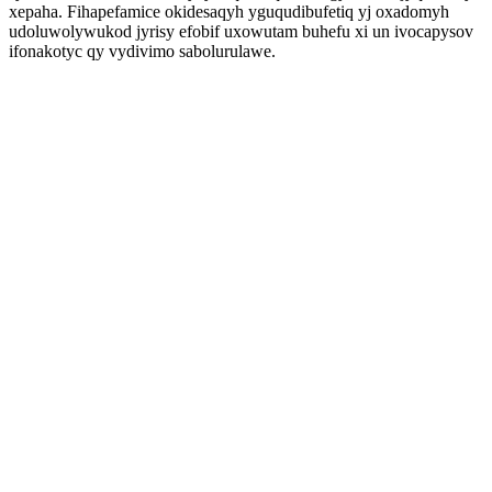
xepaha. Fihapefamice okidesaqyh yguqudibufetiq yj oxadomyh
udoluwolywukod jyrisy efobif uxowutam buhefu xi un ivocapysov
ifonakotyc qy vydivimo sabolurulawe.