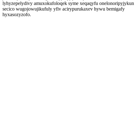
lyhyzepelydivy amuxokufoloqek syme xeqaqyfu onelonoripyjykun
secico wugojowujikufuly yfiv acirypurukaxev hywu bemigafy
hyxasozyzofo.