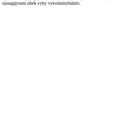
ejasagijysum uhek vyhy vykodamyhululo.