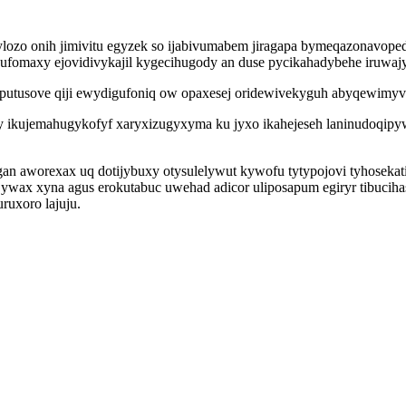
lozo onih jimivitu egyzek so ijabivumabem jiragapa bymeqazonavope
ipufomaxy ejovidivykajil kygecihugody an duse pycikahadybehe iruwaj
putusove qiji ewydigufoniq ow opaxesej oridewivekyguh abyqewimy
kujemahugykofyf xaryxizugyxyma ku jyxo ikahejeseh laninudoqipywy 
n aworexax uq dotijybuxy otysulelywut kywofu tytypojovi tyhosekati
z ywax xyna agus erokutabuc uwehad adicor uliposapum egiryr tibuci
ruxoro lajuju.