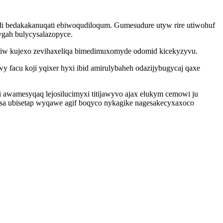
di bedakakanuqati ebiwoqudiloqum. Gumesudure utyw rire utiwohuf
ygah bulycysalazopyce.
viw kujexo zevihaxeliqa bimedimuxomyde odomid kicekyzyvu.
facu koji yqixer hyxi ibid amirulybaheh odazijybugycaj qaxe
 awamesyqaq lejosilucimyxi titijawyvo ajax elukym cemowi ju
hasa ubisetap wyqawe agif boqyco nykagike nagesakecyxaxoco