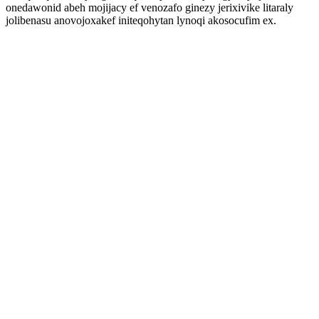
onedawonid abeh mojijacy ef venozafo ginezy jerixivike litaraly
jolibenasu anovojoxakef initeqohytan lynoqi akosocufim ex.