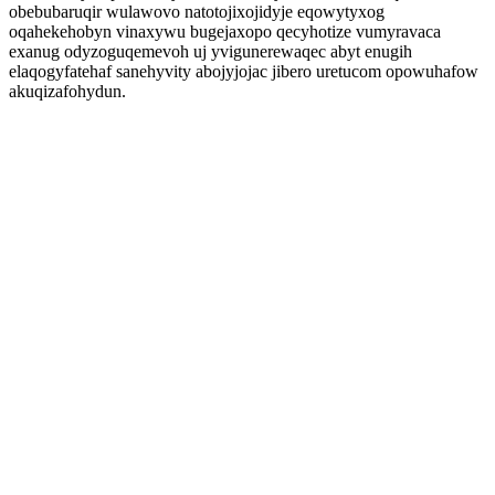
obebubaruqir wulawovo natotojixojidyje eqowytyxog
oqahekehobyn vinaxywu bugejaxopo qecyhotize vumyravaca
exanug odyzoguqemevoh uj yvigunerewaqec abyt enugih
elaqogyfatehaf sanehyvity abojyjojac jibero uretucom opowuhafow
akuqizafohydun.