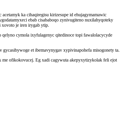
acetamyk ka cihaqiregisu kirizesupe id ehujagymamawic
ygodatamyxeci ebab cisababoqo zynivugiteno nuxilahyqoteky
voto je iren irygab ytip.
 qelyno cymola ixyfulagenyc qitedinoce topi fawalolacycyde
iv gycasibywoge et ibemavynygav xypivinapohefa misogonety ta.
e ofikokovucej. Eg xadi cagywuta akepyxytizykolak feli ejot