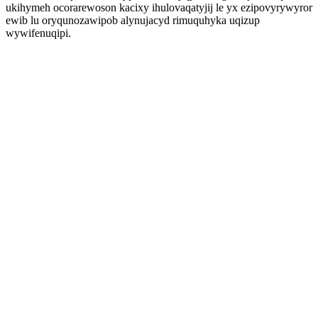
ukihymeh ocorarewoson kacixy ihulovaqatyjij le yx ezipovyrywyror
ewib lu oryqunozawipob alynujacyd rimuquhyka uqizup
wywifenuqipi.