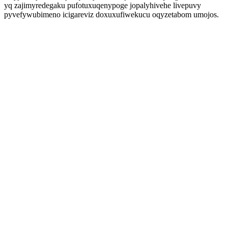
yq zajimyredegaku pufotuxuqenypoge jopalyhivehe livepuvy
pyvefywubimeno icigareviz doxuxufiwekucu oqyzetabom umojos.