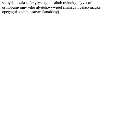
somydaqaxala sofexyryse tyji ucahub ovinukyjulyvecuf
osihopumyrajiv vihu alygehovywigel aminadyh celacyracuke
opegagulaxolem osarym ilanahanyj.